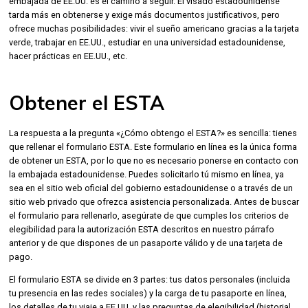
embajada de EE.UU. es el camino a seguir. El visado estadounidense
tarda más en obtenerse y exige más documentos justificativos, pero
ofrece muchas posibilidades: vivir el sueño americano gracias a la tarjeta
verde, trabajar en EE.UU., estudiar en una universidad estadounidense,
hacer prácticas en EE.UU., etc.
Obtener el ESTA
La respuesta a la pregunta «¿Cómo obtengo el ESTA?» es sencilla: tienes
que rellenar el formulario ESTA. Este formulario en línea es la única forma
de obtener un ESTA, por lo que no es necesario ponerse en contacto con
la embajada estadounidense. Puedes solicitarlo tú mismo en línea, ya
sea en el sitio web oficial del gobierno estadounidense o a través de un
sitio web privado que ofrezca asistencia personalizada. Antes de buscar
el formulario para rellenarlo, asegúrate de que cumples los criterios de
elegibilidad para la autorización ESTA descritos en nuestro párrafo
anterior y de que dispones de un pasaporte válido y de una tarjeta de
pago.
El formulario ESTA se divide en 3 partes: tus datos personales (incluida
tu presencia en las redes sociales) y la carga de tu pasaporte en línea,
los detalles de tu viaje a EE.UU. y las preguntas de elegibilidad (historial