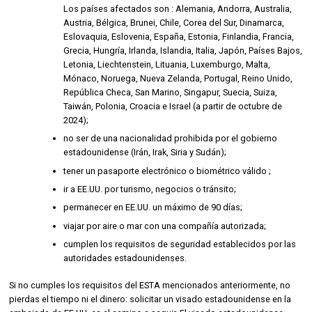
Los países afectados son : Alemania, Andorra, Australia,
Austria, Bélgica, Brunei, Chile, Corea del Sur, Dinamarca,
Eslovaquia, Eslovenia, España, Estonia, Finlandia, Francia,
Grecia, Hungría, Irlanda, Islandia, Italia, Japón, Países Bajos,
Letonia, Liechtenstein, Lituania, Luxemburgo, Malta,
Mónaco, Noruega, Nueva Zelanda, Portugal, Reino Unido,
República Checa, San Marino, Singapur, Suecia, Suiza,
Taiwán, Polonia, Croacia e Israel (a partir de octubre de
2024);
no ser de una nacionalidad prohibida por el gobierno
estadounidense (Irán, Irak, Siria y Sudán);
tener un pasaporte electrónico o biométrico válido ;
ir a EE.UU. por turismo, negocios o tránsito;
permanecer en EE.UU. un máximo de 90 días;
viajar por aire o mar con una compañía autorizada;
cumplen los requisitos de seguridad establecidos por las
autoridades estadounidenses.
Si no cumples los requisitos del ESTA mencionados anteriormente, no
pierdas el tiempo ni el dinero: solicitar un visado estadounidense en la