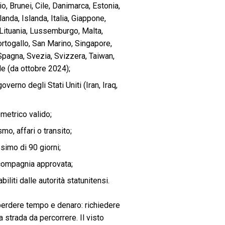
io, Brunei, Cile, Danimarca, Estonia,
landa, Islanda, Italia, Giappone,
 Lituania, Lussemburgo, Malta,
togallo, San Marino, Singapore,
Spagna, Svezia, Svizzera, Taiwan,
le (da ottobre 2024);
verno degli Stati Uniti (Iran, Iraq,
metrico valido;
smo, affari o transito;
simo di 90 giorni;
 compagnia approvata;
iliti dalle autorità statunitensi.
 perdere tempo e denaro: richiedere
 strada da percorrere. Il visto