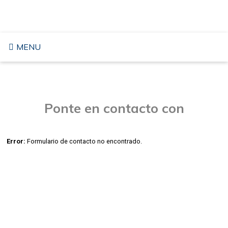
Saltar
VIAJAR A LOS ESTADOS UNIDOS
al
contenido
MENU
Ponte en contacto con
Error:
Formulario de contacto no encontrado.