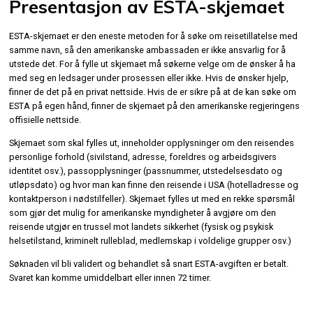
Presentasjon av ESTA-skjemaet
ESTA-skjemaet er den eneste metoden for å søke om reisetillatelse med
samme navn, så den amerikanske ambassaden er ikke ansvarlig for å
utstede det. For å fylle ut skjemaet må søkerne velge om de ønsker å ha
med seg en ledsager under prosessen eller ikke. Hvis de ønsker hjelp,
finner de det på en privat nettside. Hvis de er sikre på at de kan søke om
ESTA på egen hånd, finner de skjemaet på den amerikanske regjeringens
offisielle nettside.
Skjemaet som skal fylles ut, inneholder opplysninger om den reisendes
personlige forhold (sivilstand, adresse, foreldres og arbeidsgivers
identitet osv.), passopplysninger (passnummer, utstedelsesdato og
utløpsdato) og hvor man kan finne den reisende i USA (hotelladresse og
kontaktperson i nødstilfeller). Skjemaet fylles ut med en rekke spørsmål
som gjør det mulig for amerikanske myndigheter å avgjøre om den
reisende utgjør en trussel mot landets sikkerhet (fysisk og psykisk
helsetilstand, kriminelt rulleblad, medlemskap i voldelige grupper osv.)
Søknaden vil bli validert og behandlet så snart ESTA-avgiften er betalt.
Svaret kan komme umiddelbart eller innen 72 timer.