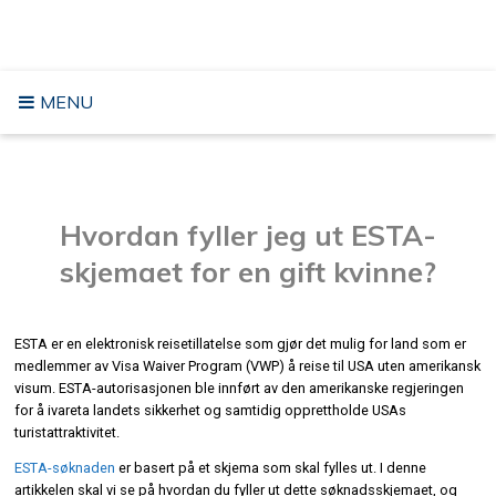
Hopp
REIS TIL USA
til
innhold
MENU
Hvordan fyller jeg ut ESTA-
skjemaet for en gift kvinne?
ESTA er en elektronisk reisetillatelse som gjør det mulig for land som er
medlemmer av Visa Waiver Program (VWP) å reise til USA uten amerikansk
visum. ESTA-autorisasjonen ble innført av den amerikanske regjeringen
for å ivareta landets sikkerhet og samtidig opprettholde USAs
turistattraktivitet.
ESTA-søknaden
er basert på et skjema som skal fylles ut. I denne
artikkelen skal vi se på hvordan du fyller ut dette søknadsskjemaet, og