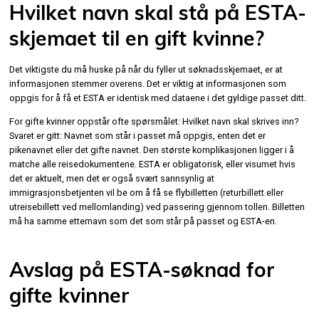
Hvilket navn skal stå på ESTA-
skjemaet til en gift kvinne?
Det viktigste du må huske på når du fyller ut søknadsskjemaet, er at
informasjonen stemmer overens. Det er viktig at informasjonen som
oppgis for å få et ESTA er identisk med dataene i det gyldige passet ditt.
For gifte kvinner oppstår ofte spørsmålet: Hvilket navn skal skrives inn?
Svaret er gitt: Navnet som står i passet må oppgis, enten det er
pikenavnet eller det gifte navnet. Den største komplikasjonen ligger i å
matche alle reisedokumentene. ESTA er obligatorisk, eller visumet hvis
det er aktuelt, men det er også svært sannsynlig at
immigrasjonsbetjenten vil be om å få se flybilletten (returbillett eller
utreisebillett ved mellomlanding) ved passering gjennom tollen. Billetten
må ha samme etternavn som det som står på passet og ESTA-en.
Avslag på ESTA-søknad for
gifte kvinner