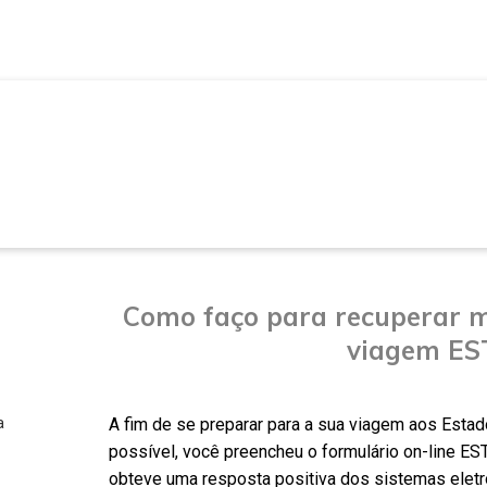
VIAJAR PARA OS EUA
Como faço para recuperar m
viagem ES
A fim de se preparar para a sua viagem aos Esta
a
possível, você preencheu o formulário on-line ES
obteve uma resposta positiva dos sistemas elet