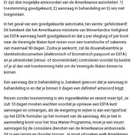
Er zijn drie mogelijke antwoorden van de Amerikaanse autoriteiten: 1)
toestemming goedgekeurd, 2) aanvraag in behandeling en 3) reis niet
toegestaan.
In het geval van een goedgekeurde autorisatie, ten eerste: gefeliciteerd!
Dit betekent dat het Amerikaanse ministerie van Binnenlandse Veiligheid
uw ESTA-aanvraag heeft goedgekeurd en dat u per vliegtuig of per boot
naar de Verenigde Staten kunt reizen voor een toeristische of zakenreis
van maximaal 90 dagen. Zodra je aankomt, zal de douanebeambte je
identiteitsdocumenten (elektronisch of biometrisch paspoort en ESTA)
en je uitreisticket (retour- of doorreisticket) controleren voordat hij beslist
of je al dan niet toestemming hebt om de Verenigde Staten binnen te
komen.
Een aanvraag die in behandeling is, betekent gewoon dat je aanvraag in
behandeling is en dat je binnen 3 dagen een definitief antwoord krijgt.
Reizen zonder toestemming is iets ingewikkelder en vereist meer tijd. Je
zult 10 dagen moeten wachten voordat je opnieuw een ESTA kunt
aanvragen en ontvangen, als de weigering te wijten is aan een typefout
op het ESTA-formulier op het moment van de aanvraag. Als je niet in
aanmerking komt voor het Visa Waiver Programma, moet je een visum
aanvragen bij de consulaire diensten van de Amerikaanse ambassade.
Dit is een langer en duurder proces. Je moet uitzoeken welk Amerikaans