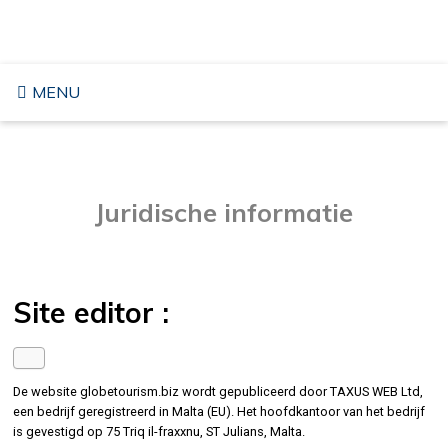
Overslaan
REIZEN NAAR DE VS
naar
inhoud
MENU
Juridische informatie
Site editor :
De website globetourism.biz wordt gepubliceerd door TAXUS WEB Ltd,
een bedrijf geregistreerd in Malta (EU). Het hoofdkantoor van het bedrijf
is gevestigd op 75 Triq il-fraxxnu, ST Julians, Malta.