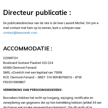
Directeur publicatie :
De publicatiedirecteur van de site is de heer Laurent Michel. Om per e-
mail contact met hem op te nemen, kunt u schrijven naar
contact@taxusweb.com.
ACCOMMODATIE :
O2SWITCH
Boulevard Gustave Flaubert 222-224
63000 Clermont-Ferrand
SARL o2switch met een kapitaal van 7500€.
RCS: Clermont-Ferrand – SIRET: 510 909 80700016 – BTW:
FR35510909807
VERWERKING VAN PERSOONSGEGEVENS :
Bezoekers hebben het recht op toegang, wijziging, rectificatie en
verwijdering van gegevens die op hen betrekking hebben (artikel 34 van
de Franse wet inzake gegevensbescherming). Om dit recht uit te