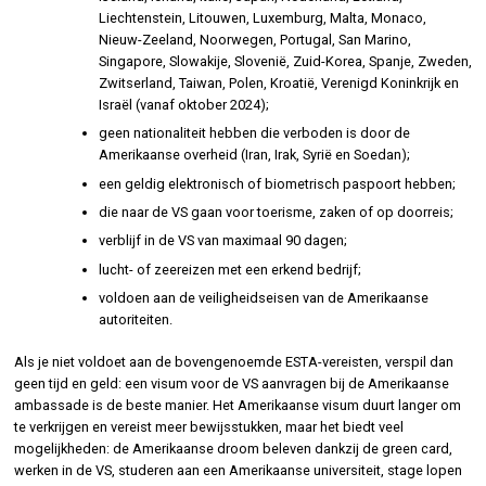
Liechtenstein, Litouwen, Luxemburg, Malta, Monaco,
Nieuw-Zeeland, Noorwegen, Portugal, San Marino,
Singapore, Slowakije, Slovenië, Zuid-Korea, Spanje, Zweden,
Zwitserland, Taiwan, Polen, Kroatië, Verenigd Koninkrijk en
Israël (vanaf oktober 2024);
geen nationaliteit hebben die verboden is door de
Amerikaanse overheid (Iran, Irak, Syrië en Soedan);
een geldig elektronisch of biometrisch paspoort hebben;
die naar de VS gaan voor toerisme, zaken of op doorreis;
verblijf in de VS van maximaal 90 dagen;
lucht- of zeereizen met een erkend bedrijf;
voldoen aan de veiligheidseisen van de Amerikaanse
autoriteiten.
Als je niet voldoet aan de bovengenoemde ESTA-vereisten, verspil dan
geen tijd en geld: een visum voor de VS aanvragen bij de Amerikaanse
ambassade is de beste manier. Het Amerikaanse visum duurt langer om
te verkrijgen en vereist meer bewijsstukken, maar het biedt veel
mogelijkheden: de Amerikaanse droom beleven dankzij de green card,
werken in de VS, studeren aan een Amerikaanse universiteit, stage lopen