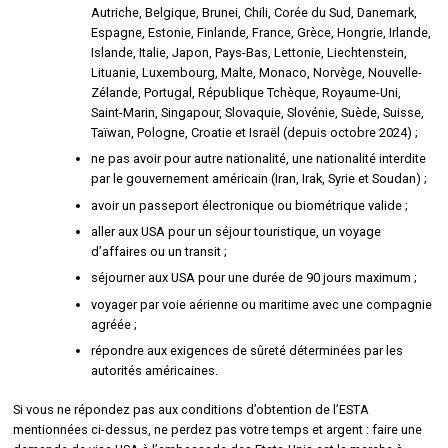
Autriche, Belgique, Brunei, Chili, Corée du Sud, Danemark,
Espagne, Estonie, Finlande, France, Grèce, Hongrie, Irlande,
Islande, Italie, Japon, Pays-Bas, Lettonie, Liechtenstein,
Lituanie, Luxembourg, Malte, Monaco, Norvège, Nouvelle-
Zélande, Portugal, République Tchèque, Royaume-Uni,
Saint-Marin, Singapour, Slovaquie, Slovénie, Suède, Suisse,
Taïwan, Pologne, Croatie et Israël (depuis octobre 2024) ;
ne pas avoir pour autre nationalité, une nationalité interdite
par le gouvernement américain (Iran, Irak, Syrie et Soudan) ;
avoir un passeport électronique ou biométrique valide ;
aller aux USA pour un séjour touristique, un voyage
d’affaires ou un transit ;
séjourner aux USA pour une durée de 90 jours maximum ;
voyager par voie aérienne ou maritime avec une compagnie
agréée ;
répondre aux exigences de sûreté déterminées par les
autorités américaines.
Si vous ne répondez pas aux conditions d’obtention de l’ESTA
mentionnées ci-dessus, ne perdez pas votre temps et argent : faire une